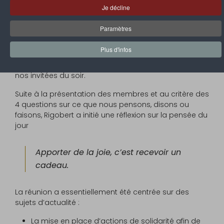
restaurant La Terrasse.
Je décline
Deux anciennes Présidentes de notre Rotaract-club
Paramètres
de Saint-Martin Nord, Jessie Daubahadour-Thénard et
Lydia Gumbs-Parisot, venues pour discuter des
Plus d'infos
mobilisations envisageables au profit des deux îles
des Bahamas sinistrées par le cyclone Dorian, étaient
nos invitées du soir.
Suite à la présentation des membres et au critère des
4 questions sur ce que nous pensons, disons ou
faisons, Rigobert a initié une réflexion sur la pensée du
jour
Apporter de la joie, c’est recevoir un
cadeau.
La réunion a essentiellement été centrée sur des
sujets d’actualité :
La mise en place d’actions de solidarité afin de