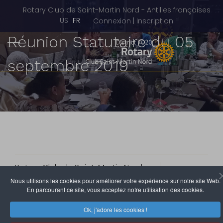
Rotary Club de Saint-Martin Nord - Antilles françaises
Sélectionnez votre langue
US
FR
Connexion | Inscription
Réunion Statutaire du 05
septembre 2019
Rotary Club de Saint-Martin Nord
7 Septembre 2019
Clics : 4018
Nous utilisons les cookies pour améliorer votre expérience sur notre site Web.
En parcourant ce site, vous acceptez notre utilisation des cookies.
Comme chaque premier jeudi du mois, le Rotary-
Ok, j'adore les cookies !
Club de Saint-Martin a tenu sa réunion statutaire au