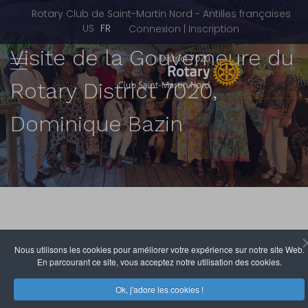
Rotary Club de Saint-Martin Nord - Antilles françaises
Sélectionnez votre langue
US
FR
Connexion | Inscription
Visite de la Gouverneure du
Rotary District 7020,
Dominique Bazin
Nous utilisons les cookies pour améliorer votre expérience sur notre site Web.
Du 24 septembre au 5 octobre 2024, le Rotary Club
En parcourant ce site, vous acceptez notre utilisation des cookies.
Saint-Martin Nord (RCSMN) a eu le privilège d'accueillir
en qualité de club hôte la District Gouverneure
Ok, j'adore les cookies !
Dominique Bazin.